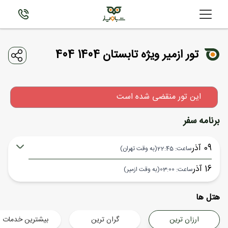
تور ازمیر ویژه تابستان 1404 404
این تور منقضی شده است
برنامه سفر
09 آذر
ساعت: 22:45
(به وقت تهران)
16 آذر
ساعت: 03:00
(به وقت ازمیر)
تهران ,
فرودگاه بین‌المللی امام خمینی IKA
هتل ها
شروع سفر
ازمیر ,
عدنان مندرس ADB
ارزان ترین
گران ترین
بیشترین خدمات