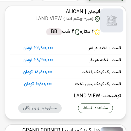
هوایی
(Economy)
ایران ایرتور
نوع سفر :
ایرلاین :
22:45
آلیجان
| ALICAN
03:30
ساعت حرکت :
مدت سفر :
ازمیر
- چشم انداز: LAND VIEW
ازمیر ,
عدنان مندرس ADB
2 ستاره
6 شب
BB
پایان سفر
تهران ,
فرودگاه بین‌المللی امام خمینی IKA
۲۳٬۸۰۰٬۰۰۰ تومان
قیمت 2 تخته هر نفر
هوایی
(Economy)
ایران ایرتور
نوع سفر :
ایرلاین :
03:30
03:00
۲۹٬۳۰۰٬۰۰۰ تومان
ساعت حرکت :
مدت سفر :
قیمت 1 تخته هر نفر
۱۸٬۸۰۰٬۰۰۰ تومان
قیمت یک کودک با تخت
۱۰٬۹۰۰٬۰۰۰ تومان
قیمت یک کودک بدون تخت
توضیحات: LAND VIEW
مشاهده اقساط
مشاوره و رزرو رایگان
هتل گرند کرنر ازمیر
| GRAND CORNER