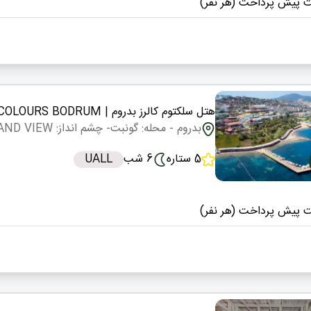
 پیش پرداخت (هر نفر)
هتل سلکتوم کالرز بدروم
| SELECTUM COLOURS BODRUM
بدروم
- محله: گونبت
- چشم انداز: LAND VIEW
5 ستاره
6 شب
UALL
 پیش پرداخت (هر نفر)