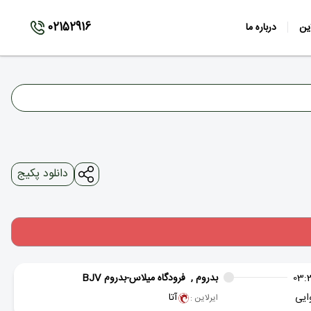
02152916
ین
درباره ما
دانلود پکیج
03:
بدروم ,
فرودگاه میلاس-بدروم BJV
ایی
آتا
ایرلاین :