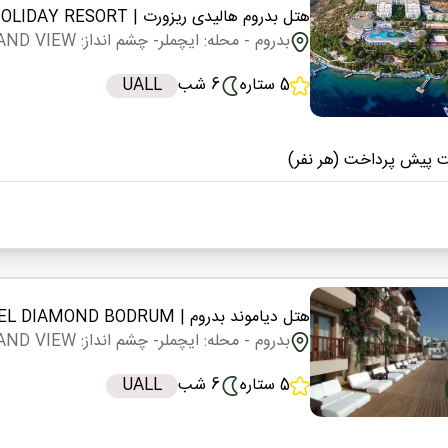
هتل بدروم هالیدی ریزورت
| BODRUM HOLIDAY RESORT
بدروم
- محله: ایچملر
- چشم انداز: LAND VIEW
5 ستاره
6 شب
UALL
 پیش پرداخت (هر نفر)
هتل دیاموند بدروم
| HOTEL DIAMOND BODRUM
بدروم
- محله: ایچملر
- چشم انداز: LAND VIEW
5 ستاره
6 شب
UALL