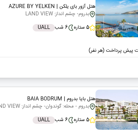
هتل آزور بای یلکن
| AZURE BY YELKEN
بدروم
- چشم انداز: LAND VIEW
5 ستاره
6 شب
UALL
 پیش پرداخت (هر نفر)
هتل بایا بدروم
| BAIA BODRUM
بدروم
- محله: گوندوان
- چشم انداز: LAND VIEW
5 ستاره
6 شب
UALL