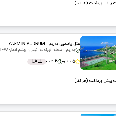
 پیش پرداخت (هر نفر)
هتل یاسمین بدروم
| YASMIN BODRUM
بدروم
- محله: تورگوت رئیس
- چشم انداز: LAND VIEW
5 ستاره
6 شب
UALL
 پیش پرداخت (هر نفر)