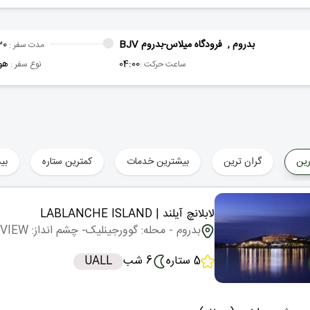
بدروم ,
فرودگاه میلاس-بدروم BJV
30
مدت سفر :
04:00
هو
ساعت حرکت :
نوع سفر :
رین
گران ترین
بیشترین خدمات
کمترین ستاره
بی
لابلانچ آیلند
| LABLANCHE ISLAND
بدروم
- محله: گوورجینلیک
- چشم انداز: LAND VIEW
5 ستاره
6 شب
UALL