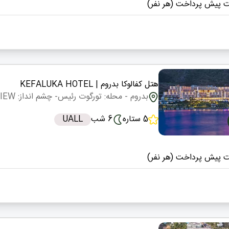
 پیش پرداخت (هر نفر)
هتل کفالوکا بدروم
| KEFALUKA HOTEL
بدروم
- محله: تورگوت رئیس
- چشم انداز: LAND VIEW
5 ستاره
6 شب
UALL
 پیش پرداخت (هر نفر)