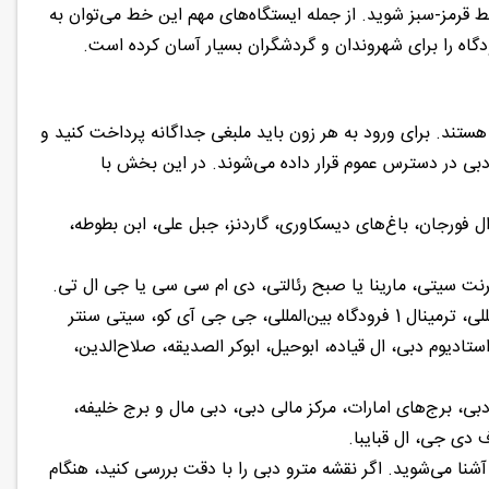
ط قرمز-سبز شوید. از جمله ایستگاه‌های مهم این خط می‌توان به
رودگاه را برای شهروندان و گردشگران بسیار آسان کرده است.
‌ها فعال هستند. برای ورود به هر زون باید ملبغی جداگانه پرداخت کنید و
دبی در دسترس عموم قرار داده می‌شوند. در این بخش با
ل فورجان، باغ‌های دیسکاوری، گاردنز، جبل علی، ابن بطوطه،
نترنت سیتی، مارینا یا صبح رئالتی، دی ام سی سی یا جی ال تی.
ایستگاه‌های زون ۵ مترو دبی: سنتر پوینت، امارات، ترمینال 3 فرودگاه بین‌المللی، ترمینال 1 فرودگاه بین‌المللی، جی جی آی کو، سیتی سنتر
ستادیوم دبی، ال قیاده، ابوحیل، ابوکر الصدیقه، صلاح‌الدین،
جهانی دبی، برج‌های امارات، مرکز مالی دبی، دبی مال و برج خلیفه،
 دی جی، ال قبایبا.
وط و ایستگاه‌ها آشنا می‌شوید. اگر نقشه مترو دبی را با دقت بررسی کنید، هنگام