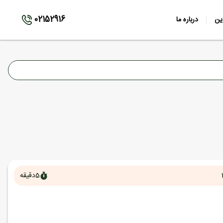
02152916
ین
درباره ما
5
دقیقه