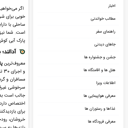
اخبار
اگر می‌خواهید
خوبی برای شرو
مطالب خواندنی
ساحلی با دارا
راهنمای سفر
است. شما نیز 
پارک آبی کوش 
جاهای دیدنی
آدالند؛
جشن و جشنواره ها
معروف‌ترین
پا
هتل ها و اقامتگاه ها
و اجرای 30 تفریح آبی مهیج و پرنشاط افتتاح شد.
مسافران و گرد
اطلاعات ویزا
سرخوشی غیرقا
جالب است بدا
معرفی هواپیمایی ها
غذاها و رستوران ها
برای بازدیدکن
خروشان، رودخا
معرفی فرودگاه ها