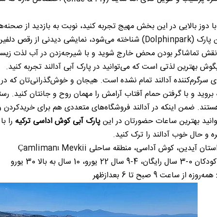
ه با دوز بالایی در این بخش مهیج تجربه کنید، نوبت به بازدید از صحن
که با نام دلفین پارک (Dolphinpark) شناخته می‌شود، نمایشی 
ز نقش تماشاگر بودن محض خارج شوید و با شیرجه‌زدن در آب لذت زیستن
یگوش بهترین لذتی است که می‌توانید در پارک آبی آدالند تجربه کنید.
 سرگرم‌کننده آدالند تمام نشده است. هیجان و خوش‌گذرانی‌تان که د
روید و با گرفتن حمام آفتاب آرامش را مهمان روح و جانتان کنید. رستور
هستند. ضمن اینکه در آدالند فروشگاه‌های متعددی هم برای خریدکردن وج
وانید بهترین ساعات حضورتان در این
پارک آبی کوش اداسی ترکیه
را با
ه و حال خوب آدالند را ترک کنید.
ان آیدین، کوش آداسی، منطقه ساحلی Çamlimanı Mevkii
ن 0-3 سال رایگان، 4-9 سال 22 یورو، 10 سال به بالا 30 یورو
همه‌روزه از ساعت 9 صبح تا 6 بعدازظهر