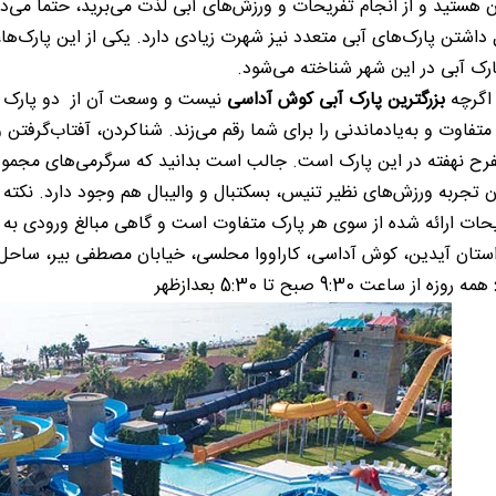
 هستید و از انجام تفریحات و ورزش‌های آبی لذت می‌برید، حتما می‌د
 داشتن پارک‌های آبی متعدد نیز شهرت زیادی دارد. یکی از این پارک‌ها، پ
رک آبی در این شهر شناخته می‌شود.
 اگرچه
بزرگترین پارک آبی کوش آداسی
نیست و وسعت آن از دو پارک قب
تفاوت و به‌یادماندنی را برای شما رقم می‌زند. شناکردن، آفتاب‌گرفتن 
رح نهفته در این پارک است. جالب است بدانید که سرگرمی‌های مجموعه 
ن تجربه ورزش‌های نظیر تنیس، بسکتبال و والیبال هم وجود دارد. نکته 
ات ارائه شده از سوی هر پارک متفاوت است و گاهی مبالغ ورودی به پار
ستان آیدین، کوش آداسی، کاراووا محلسی، خیابان مصطفی بیر، ساحل iteleri
همه روزه از ساعت 9:30 صبح تا 5:30 بعدازظهر