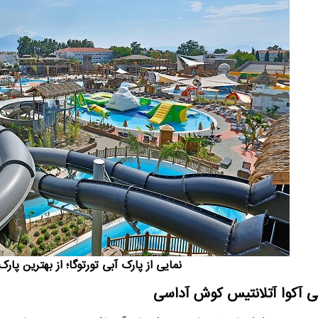
نمایی از پارک آبی تورتوگا؛ از بهترین پا
ی آکوا آتلانتیس کوش آداسی