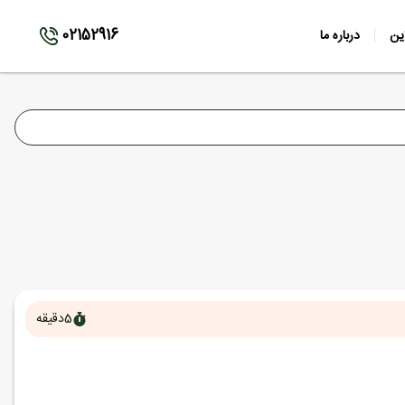
02152916
ین
درباره ما
5
دقیقه