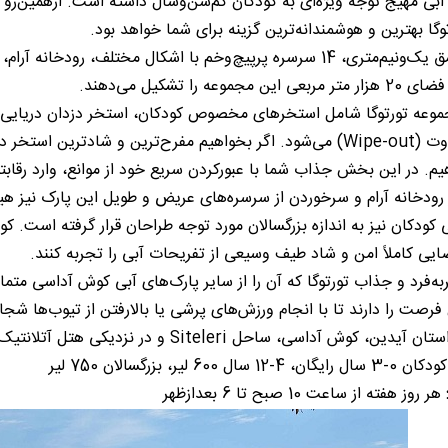
آبی مهیج توجه ویژه‌ای به کودکان کم‌سن‌وسال داشته است. ازهمین‌رو 
توگا بهترین و هوشمندانه‌ترین گزینه برای شما خواهد بود.
8 استخر با عمق یک‌ونیم‌متری، 14 سرسره پرپیچ‌وخم با اشکال مخ
وعه تورتوگا شامل استخرهای مخصوص کودکان، استخر دزدان دریایی، 
استخر وایپ اوت (Wipe-out) می‌شود. اگر بخواهیم مفرح‌ترین و شا
یم. در این بخش جذاب شما با عبورکردن سریع خود از موانع، وارد رقابتی
ر رودخانه آرام و سرخوردن از سرسره‌های عریض و طویل این پارک نیز
کودکان نیز به اندازه بزرگسالان مورد توجه طراحان قرار گرفته است. ک
یی کاملاً امن و شاد طیف وسیعی از تفریحات آبی را تجربه کنند.
فرد و جذاب تورتوگا که آن را از سایر پارک‌های آبی کوش آداسی متم
فرصت را دارند تا با انجام ورزش‌های پرشی یا بالارفتن از تیوب‌ها ش
دین، کوش آداسی، ساحل Siteleri و در نزدیکی هتل آتلانتیک هالیدی کلاب
ن 0-3 سال رایگان، 4-12 سال 600 لیر، بزرگسالان 750 لیر
هر روز هفته از ساعت 10 صبح تا 6 بعدازظهر