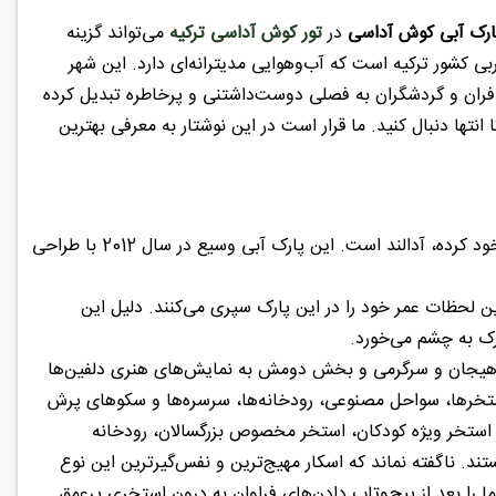
ارک آبی کوش آداسی
در
تور کوش آداسی ترکیه
می‌تواند گزینه
کشور ترکیه است که آب‌وهوایی مدیترانه‌ای دارد. این شهر
افران و گردشگران به فصلی دوست‌داشتنی و پرخاطره تبدیل کرده
نتها دنبال کنید. ما قرار است در این نوشتار به معرفی بهترین
که عنوان بزرگ‌ترین پارک آبی اروپا را از آن خود کرده، آدالند است. این پارک آبی وسیع در سال 2012 با طراحی
لحظات عمر خود را در این پارک سپری می‌کنند. دلیل این
ک به چشم می‌خورد.
 هیجان و سرگرمی و بخش دومش به نمایش‌های هنری دلفین‌ها
ک که آکوا پارک (Aquapark) نام دارد، انواع استخرها، سواحل مصنوعی، رودخانه‌ها، سرسره‌ها و سکوهای پرش
استخر ویژه کودکان، استخر مخصوص بزرگسالان، رودخانه
. ناگفته نماند که اسکار مهیج‌ترین و نفس‌گیرترین این نوع
 اند ساید (Slide & Fly) اختصاص دارد که شما را بعد از پیچ‌وتاب دادن‌های فراوان به درون استخری پرعمق