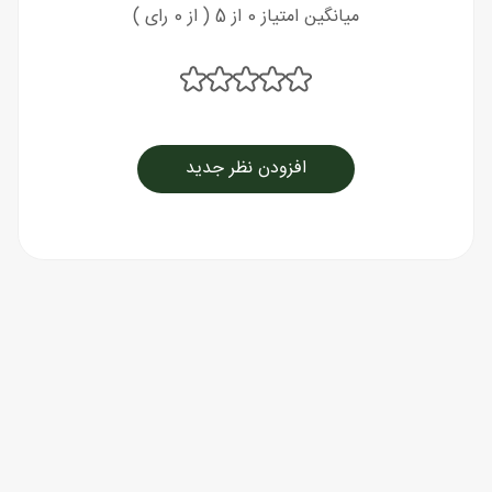
میانگین امتیاز 0 از 5 ( از 0 رای )
افزودن نظر جدید