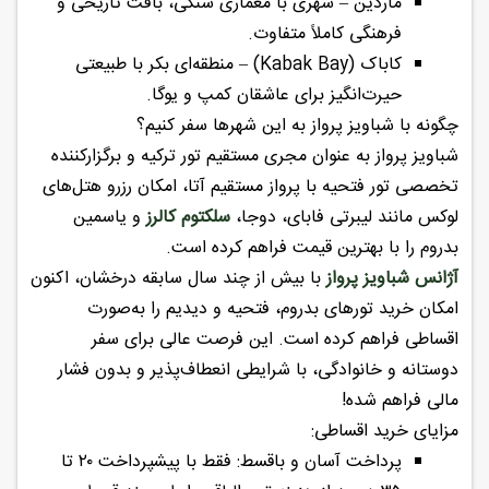
ماردین – شهری با معماری سنگی، بافت تاریخی و
فرهنگی کاملاً متفاوت.
کاباک (Kabak Bay) – منطقه‌ای بکر با طبیعتی
حیرت‌انگیز برای عاشقان کمپ و یوگا.
چگونه با شباویز پرواز به این شهرها سفر کنیم؟
شباویز پرواز به عنوان مجری مستقیم تور ترکیه و برگزارکننده
تخصصی تور فتحیه با پرواز مستقیم آتا، امکان رزرو هتل‌های
لوکس مانند لیبرتی فابای، دوجا،
سلکتوم کالرز
و یاسمین
بدروم را با بهترین قیمت فراهم کرده است.
آژانس شباویز پرواز
با بیش از چند سال سابقه درخشان، اکنون
امکان خرید تورهای بدروم، فتحیه و دیدیم را به‌صورت
اقساطی فراهم کرده است. این فرصت عالی برای سفر
دوستانه و خانوادگی، با شرایطی انعطاف‌پذیر و بدون فشار
مالی فراهم شده!
مزایای خرید اقساطی:
پرداخت آسان و باقسط: فقط با پیش‎پرداخت ۲۰ تا