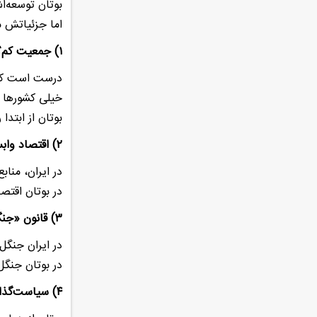
بوتان توسعه‌ا
اما جزئیاتش م
۱) جمعیت کم؟ بله، اما فقط این نیست
درست است که 
خیلی کشورها ب
بوتان از ابتدا 
۲) اقتصاد وابسته به جنگل نیست
در ایران، منا
در بوتان اقتص
۳) قانون «جنگل همیشه باید بماند»
در ایران جنگل‌
در بوتان جنگل 
۴) سیاست‌گذاری بلندمدت