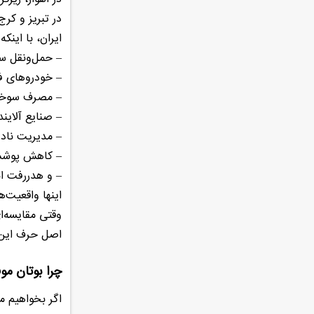
در تبریز و ک
ایران، با اینک
– حمل‌ونقل س
– خودروهای ف
– مصرف سوخت
– صنایع آلایند
– مدیریت نا
– کاهش پوش
– و هدررفت ان
اینها واقعیت‌
وقتی مقایسه‌ا
اصل حرف این ا
چرا بوتان مو
اگر بخواهیم م