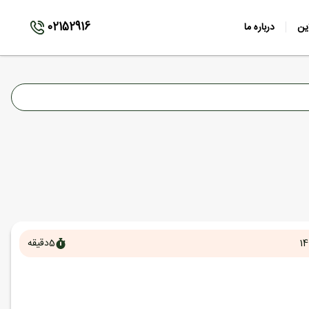
02152916
ین
درباره ما
14
5
دقیقه