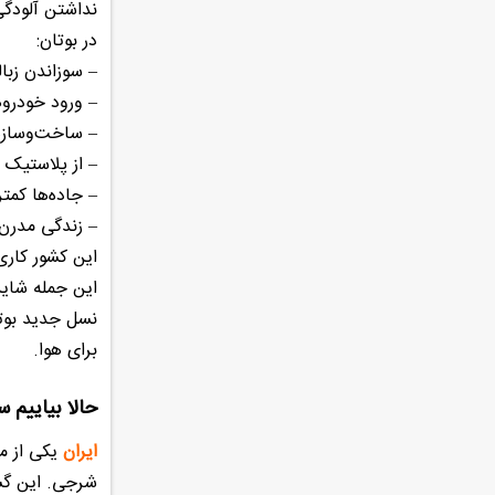
نداشتن آلودگی
در بوتان:
– سوزاندن زبا
– ورود خودروه
– ساخت‌وسازها
– از پلاستیک
– جاده‌ها کمت
– زندگی مدرن 
این کشور کار
این جمله شاید 
نسل جدید بوتا
برای هوا.
حالا بیاییم س
ایران
یکی از مت
شرجی. این گست