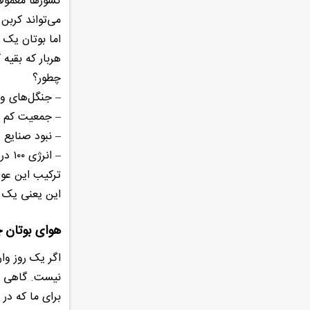
کشورها معمولا
می‌تواند کربن
اما بوتان یک 
هربار که بقیه 
چطور؟
– جنگل‌های و
– جمعیت کم
– نبود صنایع 
– انرژی ۱۰۰ درصد تجدیدپذیر (تقریباً تمام برق کشور از نیروگاه‌های آبی است)
ترکیب این عوا
این یعنی یک ک
هوای بوتان 
اگر یک روز و
نیست. گاهی ح
برای ما که در 