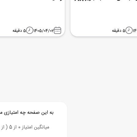
14
5 دقیقه
1405/04/02
5 دقیقه
به این صفحه چه امتیازی م
میانگین امتیاز 0 از 5 ( از 0 رای )