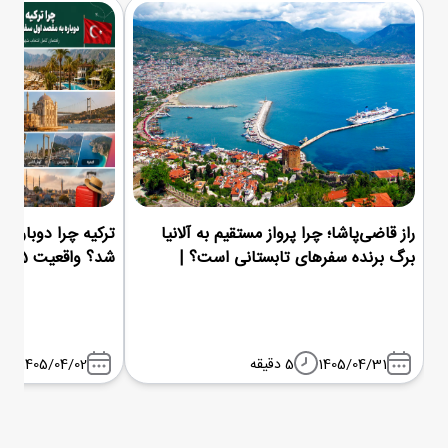
راز قاضی‌پاشا؛ چرا پرواز مستقیم به آلانیا
ترکیه چرا دوباره م
برگ برنده سفرهای تابستانی است؟ |
شد؟ واقعیت 1405
شباویز پرواز
1405/04/31
5 دقیقه
1405/04/02