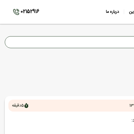
02152916
ین
درباره ما
13
5
دقیقه
: