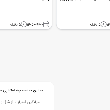
14
5 دقیقه
1405/04/02
5 دقیقه
به این صفحه چه امتیازی م
میانگین امتیاز 0 از 5 ( از 0 رای )