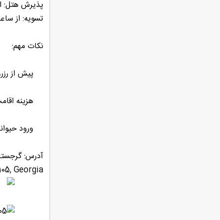
پذیرش هتل: از ساعت ۰۰
تسویه: از ساعت ۱۱:۰۰ تا 
نکات مهم:
پیش از رزرو ا
هزینه اقامت همه کو
ورود حیوانا
آدرس: گرجستا
105, Georgia