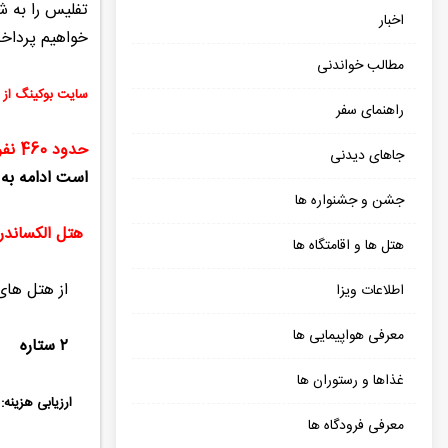
تفلیس را به ش
اخبار
خواهیم پرداخ
مطالب خواندنی
سایت بوکینگ از س
راهنمای سفر
حدود 460 نفر
جاهای دیدنی
است ادامه به 
جشن و جشنواره ها
هتل الکساندریا | dria Hotel
هتل ها و اقامتگاه ها
از هتل های ب
اطلاعات ویزا
معرفی هواپیمایی ها
۲ ستاره
غذاها و رستوران ها
ارزیابی هزینه: متوسط، حدود ۵
معرفی فرودگاه ها