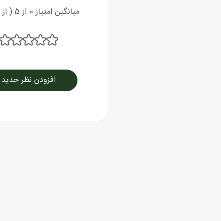
میانگین امتیاز 0 از 5 ( از 0 رای )
افزودن نظر جدید