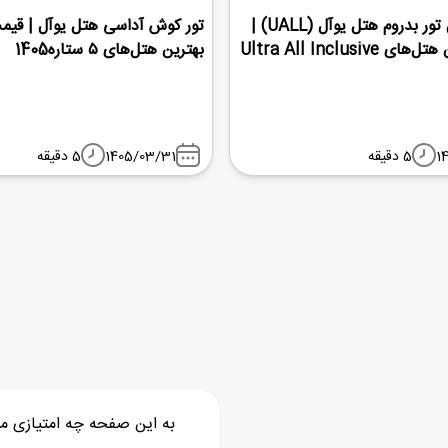
راهنمای کامل تور بدروم هتل یوآل (UALL) |
تور کوش آداسی هتل یوآل | قیم
Ultra All Inclusiv
بهترین هتل‌های ۵ ستاره1405
1
5 دقیقه
1405/03/31
5 دقیقه
به این صفحه چه امتیازی م