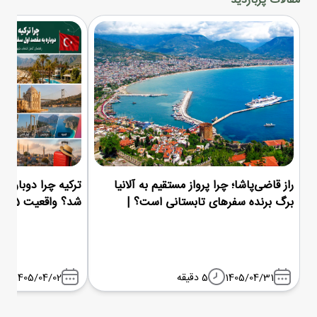
مقالات پربازدید
راز قاضی‌پاشا؛ چرا پرواز مستقیم به آلانیا
ترکیه چرا دوباره م
برگ برنده سفرهای تابستانی است؟ |
شد؟ واقعیت 1405
شباویز پرواز
1405/04/31
5 دقیقه
1405/04/02