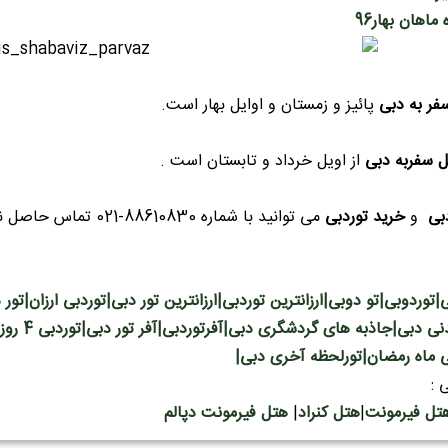
فر به دبی
پائیز و زمستان و اوایل بهار است.
ل سفربه دبی
از اویل خرداد و تابستان است .
بی
و
خرید توردبی
می توانید با شماره 88610830-021 تماس حاصل نمایید . باعث افتخار است که خدمتگذار شما عزیزان باشیم .
|توردوبی|تو دوبی|ارزانترین توردبی|ارزانترین تور دبی|توردبی ارزان|تو
ی ماه رمضان|تورلحظه آخری دبی|
 :
تل فیرمونت
|
هتل کنراد
|
هتل فیرمونت دپالم