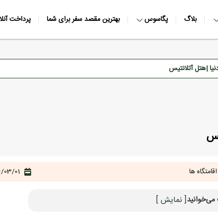
بلاگ
پگاسوس
بهترین مقصد سفر برای شما
پرداخت آنلا
نیا |هتل آتلانتیس
یس
قامتگاه ها
/03/01
می‌خوانید
[ نمایش ]