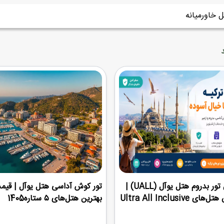
ل خاورمیانه
راهنمای کامل تور بدروم هتل یوآل (UALL) |
تور کوش آداسی هتل یوآل | قیم
Ultra All Inclusiv
بهترین هتل‌های ۵ ستاره1405