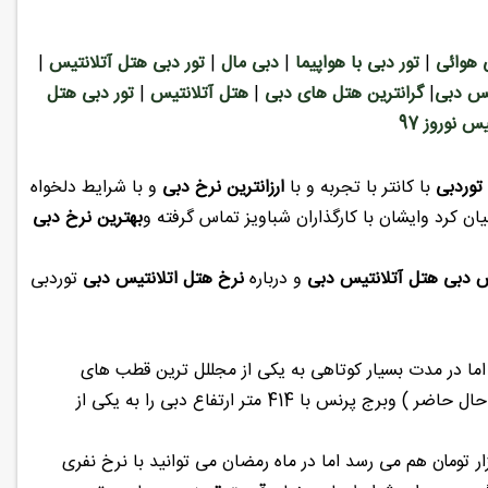
 هوائی
|
تور دبی با هواپیما
|
دبی مال
|
تور دبی هتل آتلانتیس
|
س دبی
|
گرانترین هتل های دبی
|
هتل آتلانتیس
|
تور دبی هتل
س نوروز 97
توردبی
با کانتر با تجربه و با
ارزانترین نرخ دبی
و با شرایط دلخواه
ان کرد وایشان با کارگذاران شباویز تماس گرفته و
بهترین نرخ دبی
س دبی هتل آتلانتیس دبی
و درباره
نرخ هتل اتلانتیس دبی
توردبی
 سال پیش یک بندر کوچک بود اما در مدت بسیار کوتاهی به یکی از مجللل ترین قطب های
گردشگری تبدیل شد امروزه برج خلیفه با ارتفاع 828 متر (بلندترین ساختمان دنیا در حال حاضر ) وبرج پرنس با 414 متر ارتفاع دبی را به یکی از
ای سفر به شبی 800(نفری) هزار تومان هم می رسد اما در ماه رمضان می توانید با نرخ نفری