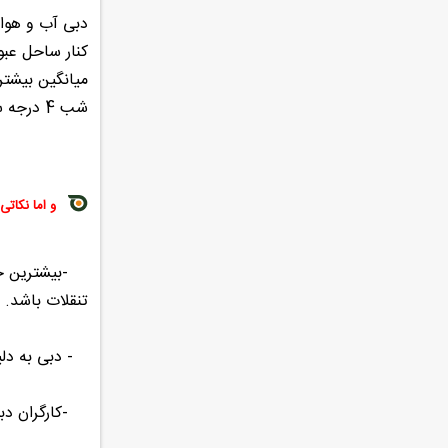
دبی آب و هوای
کنار ساحل عبو
شب 4 درجه سانتی گراد است میانگین بارش 94.3 میلی لیتر بوده و تحمل دمای هوا در دبی بسیار سخت و طاقت فرساست
و اما نکاتی 
-بیشترین جمعی
تنقلات باشد.
- دبی به دلی
-کارگران دبی 