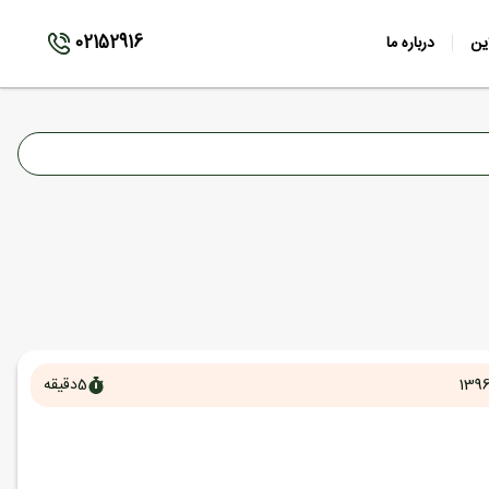
02152916
ین
درباره ما
1396
5
دقیقه