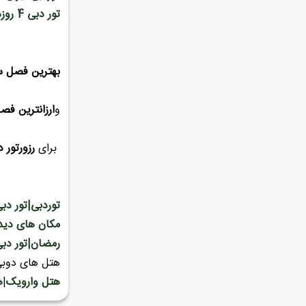
تور دبی 4 روزه ماهان بهار96
بهترین فصل س
و
ارزانترین فص
برای
رزورتور د
توردبی|تور دبی
رمضان|تور دب
هتل های دوبی
هتل وارویک
|
ه