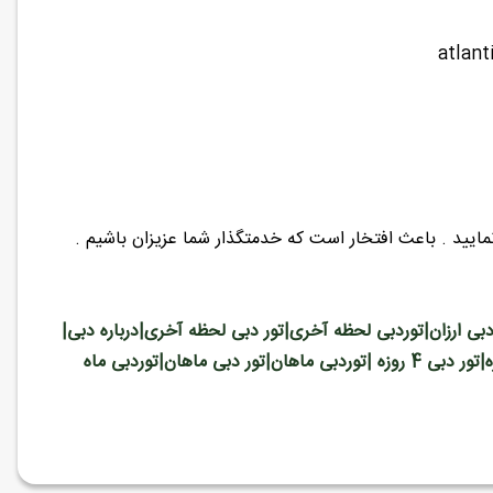
ر دبی ارزان|توردبی لحظه آخری|تور دبی لحظه آخری|درباره دبی|
مکان های دیدنی دبی|جاذبه های گردشگری دبی|آفرتوردبی|آفر تور دبی|توردبی 4 روزه|تور دبی 4 روزه |توردبی ماهان|تور دبی ماهان|توردبی ماه