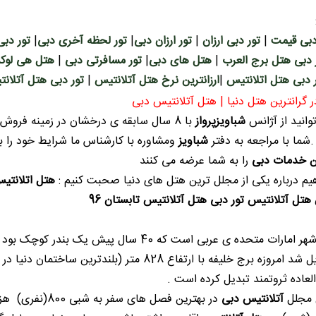
دبی قیمت
|
تور دبی ارزان
|
تور ارزان دبی
|
تور لحظه آخری دبی
|
تور دبی
 دبی هتل برج العرب
|
هتل های دبی
|
تور مسافرتی دبی
|
هتل هی لوک
 دبی هتل اتلانتیس
|
ارزانترین نرخ هتل آتلانتیس
|
تور دبی هتل آتلانتی
ر گرانترین هتل دنیا | هتل آتلانتیس دبی
وانید از آژانس
شباویزپرواز
با 8 سال سابقه ی درخشان در زمینه فروش
.شما با مراجعه به دفتر
شباویز
ومشاوره با کارشناس ما شرایط خود را بی
ن خدمات دبی
را به شما عرضه می کنند
یم درباره یکی از مجلل ترین هتل های دنیا صحبت کنیم :
هتل اتلانتی
هتل آتلانتیس تور دبی
هتل آتلانتیس تابستان 96
بزرگترین شهر امارات متحده ی عربی است که 40
عاده ثروتمند تبدیل کرده است .
 مجلل
آتلانتیس دبی
در بهترین فصل ه