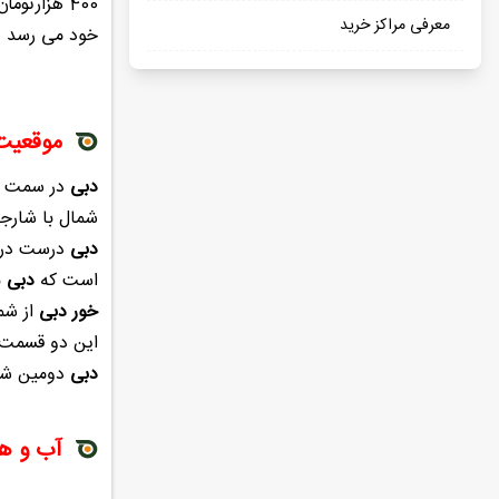
400 هزارتومان (شبی) در
معرفی مراکز خرید
خود می رسد .
موقعیت
دبی
در سمت شب
شمال با شارجه
دبی
درست در ص
است که
دبی
ب
خور دبی
از شم
این دو قسمت ر
دبی
دومین شه
آب و هو