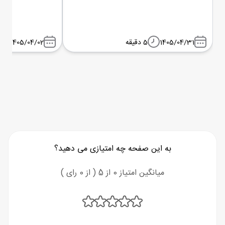
شباویز پرواز
1405/04/31
5 دقیقه
1405/04/02
به این صفحه چه امتیازی می دهید؟
میانگین امتیاز 0 از 5 ( از 0 رای )