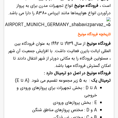
است ،
فرودگاه مونیخ
انواع تجهیزات مدرن برای به پرواز
درآوردن انواع هواپیماها مانند ایرباس A380 را دارا می باشد.
تاریخچه فرودگاه مونیخ
فرودگاه مونیخ
از سال 1939 تا 1992 به عنوان فرودگاه بین
المللی ایالت بایرن فعالیت داشت. با افزایش جمعیت آن شهر
، مسئولین فرودگاه را به مکانی دورتر از شهر انتقال دادند تا
امکان گسترش فرودگاه مهیا باشد.
فرودگاه مونیخ در اصل دو ترمینال دارد :
ترمینال یک
: به 5 زیر مجموعه تقسیم می شود. (A تا E)
A تا D : بخش تجهیزات برای پروازهای ورودی و
خروجی
E : بخش پروازهای ورودی
A و D : مختص پروازهای مناطق شنگن
B و C : مختص غیر شنگن