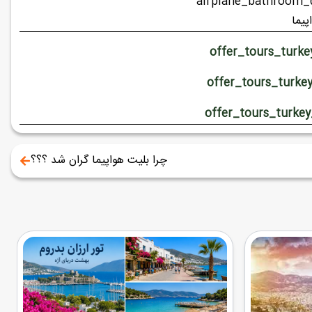
یما
چرا بلیت هواپیما گران شد ؟؟؟