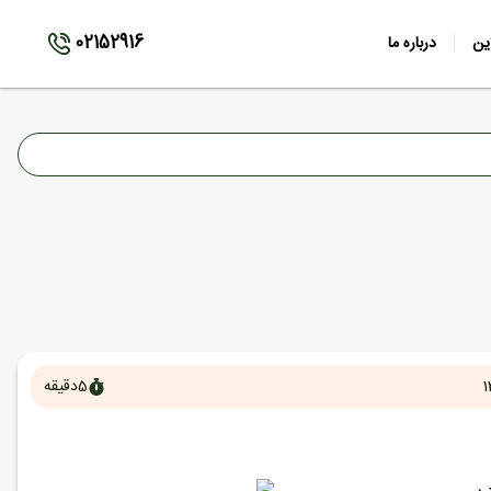
02152916
ین
درباره ما
1
5
دقیقه