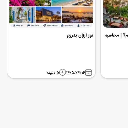
م؟ | محاسبه
تور ارزان بدروم
1405/04/14
5 دقیقه