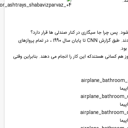
د.
د. پس چرا جا سیگاری در کنار صندلی ها قرار دارد؟
شرکتهای هواپیمای ایالت متحده در اواخر دهه 1980 ،سیگار کشیدن را ممنوع اعلام کردند. طبق گزارش CNN تا پایان سال 1990 ، در تمام پروازهای
ولی هنوز هم کسانی هستندکه این کار را انجام می دهند. بنابراین وقتی
یما
یما
یما