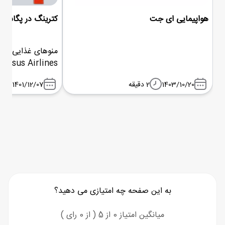
هواپیمایی ای جت
کترینگ در پگاسو
منوهای غذایی هوا
بر اساس سلیقه آنها
1403/10/20
2 دقیقه
1401/12/07
قبل از پرواز خود م
انتخاب کنید تا از
لوکس پذیرایی شود
به این صفحه چه امتیازی می دهید؟
میانگین امتیاز 0 از 5 ( از 0 رای )