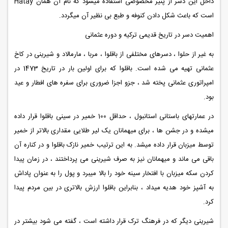
داخل این دسر از پنیر مخصوصی استفاده میشود که نام آن همان Hatay
است که باعث شکل دادن کنوفه و طبع بی نظیر آن میگردد.
اهمیت دسر در تاریخ قدیمی ترکیه و دوره عثمانی
به غیر از حلوا ، دسرهای مختلفی از باقلوا ، مربا ، مارمالاد و شیرینی در کاخ
عثمانی تهیه می شده است. باقلوا که برای اولین بار در تاریخ 1473 در
امپراتوری عثمانی پخته شد ، جزو اجزا ضروری برای سفره های افطار و عید
بود.
در عمارتهای باستانی استانبول ، حداقل 100 خمیر در سینی باقلوا قرار داده
میشده و در جشن ها ، برای میهمانان یک لیر طلایی مقداری بالاتر از خمیر
توسط میزبان قرار داده میشد. به این ترتیب خمیر نازک باقلوا و در کناره آن
باقی می ماند و میهمانان نیز به صرف شیرینی می پرداختند ، در زمان پیدا
کردن سکه میزبان با افتخار سینه خود را بالا میبرد و پول را به عنوان پاداش
به آشپز خود هدیه میداد ، بنابراین باقلوا ارزش بالاتری در بین مردم پیدا
کرد.
شیرینی دیگر که در فرهنگ ترک قرار داشته است ، گفته می شود بیشتر در