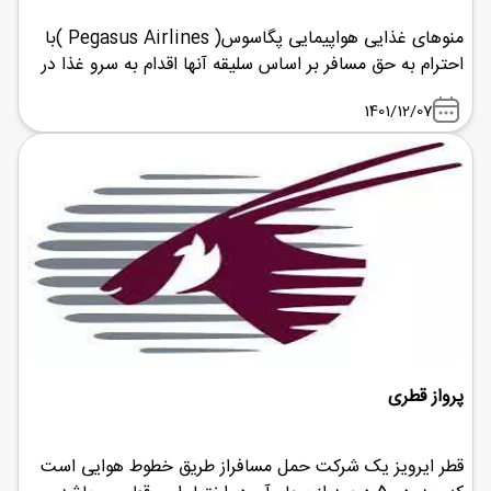
منوهای غذایی هواپیمایی پگاسوس( Pegasus Airlines )با
احترام به حق مسافر بر اساس سلیقه آنها اقدام به سرو غذا در
هواپیما می نماید. شما می توانید 24 ساعت قبل از پرواز خود
1401/12/07
منوی مورد نظر خود را انتخاب کنید تا از شما همچون یک
رستوران لوکس پذیرایی شود.
پرواز قطری
قطر ایرویز یک شرکت حمل مسافراز طریق خطوط هوایی است