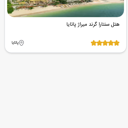
هتل سنتارا گرند میراژ پاتایا
پاتایا