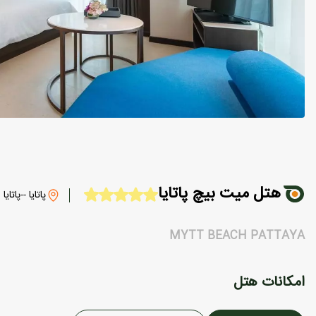
هتل میت بیچ پاتایا
پاتایا --پاتایا
MYTT BEACH PATTAYA
امکانات هتل