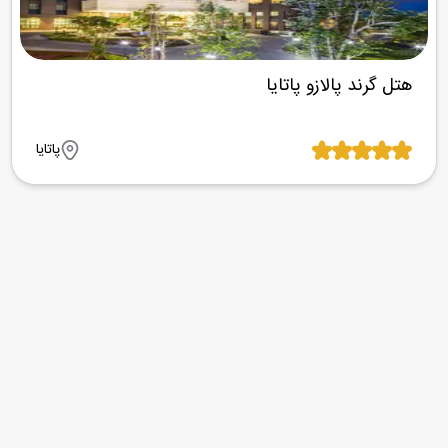
هتل گرند پالازو پاتایا
پاتایا