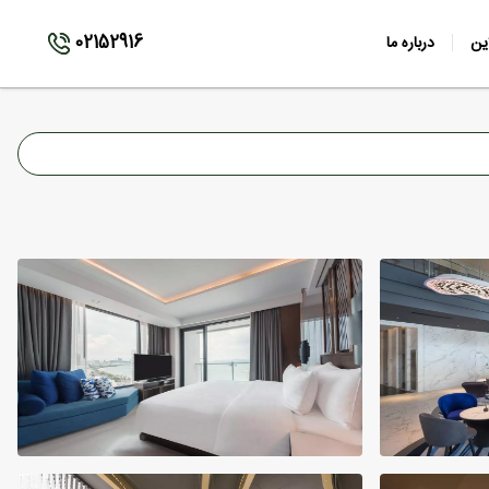
02152916
ین
درباره ما