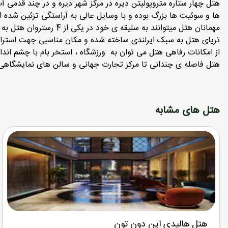
ها و سوئیت ها بزرگ بوده و با وسایل عالی به آراستگی تزئین شده ا
مهمانان هتل میتوانند به سلیقه ی خود در یکی از 4 رستروان هتل به صرف خوراک مشغول شوند . رستوران اصلی هتل با سرو خوراکیهای بین المللی و رستوران جینی هرکدام به پذیرایی مهمانان می پردازند
تریای هتل به سبک ایرلندی ساخته شده و مکان مناسبی جهت است
از امکانات رفاهی هتل می توان به ورزشگاه ، استخر بام با چشم انداز
هتل فاصله ی چندانی تا مرکز تجارت جهانی و سالن های نمایشگاهی شهر ندارد و ظرف 5 دقیقه با ماشین می توان به دهکده باستانی بازار
هتل های مشابه
هتل هالیدی این دون تون