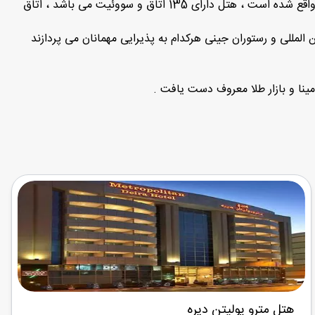
هتل چهار ستاره متروپولیتن دیره در مرکز شهر دیره و در چند قدمی آب نمای دبی ، برج ساعت معروف شهر و حیابان معروف ALL RIGGA واقع شده است ، هتل دارای 135 اتاق و سووئیت می باشد ، اتاق
هتل مترو پولیتن دیره