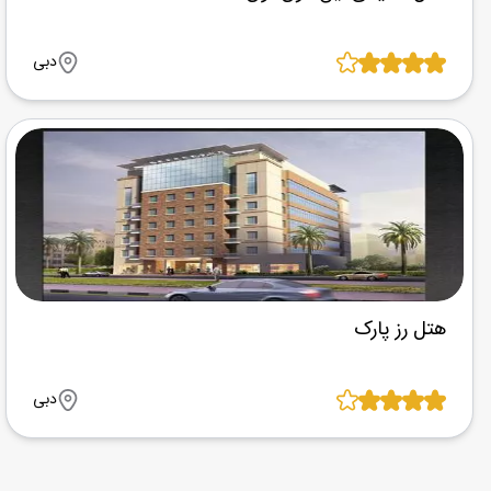
دبی
هتل رز پارک
دبی