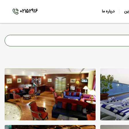
02152916
ین
درباره ما