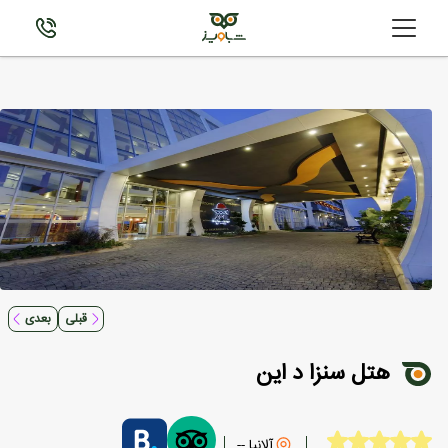
قبلی
بعدی
هتل سنزا د این
آلانیا --