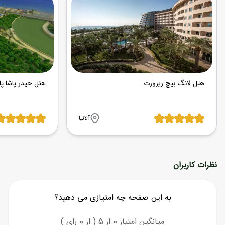
هتل لانگ بیچ ریزورت
هتل حیدر پاشا پال
آلانیا
نظرات کاربران
به این صفحه چه امتیازی می دهید؟
میانگین امتیاز 0 از 5 ( از 0 رای )