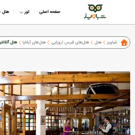
صفحه اصلی
تور
هتل
شباویز
هتل
هتل‌های قبرس اروپایی
هتل‌های آیاناپا
هتل آتلانت