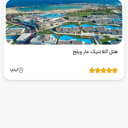
هتل آتلانتیک مار ویلج
آیاناپا