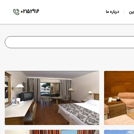
02152916
ین
درباره ما