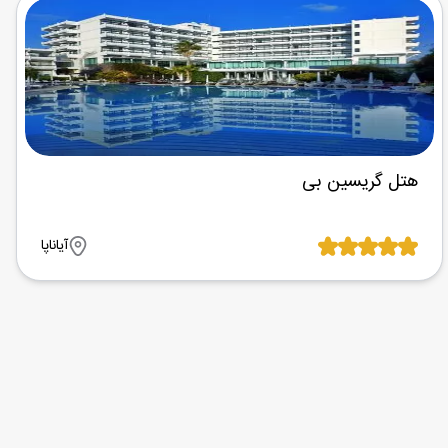
هتل گریسین بی
آیاناپا