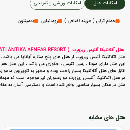
امکانات هتل
امکانات ورزشی و تفریحی
حمام ترکی ( هزینه اضافی )
رومانیایی
بدمینتون
هتل آتلانتیکا آئنیس ریزورت ( ATLANTIKA AENEAS RESORT )
هتل اتلانتیکا آئیس ریزورت از هتل های پنج ستاره آیاناپا می باشد ، و حدود 5 دقیقه پیاده رو ی با BEACH
این هتل دارای سونا ، زمین تنیس ، جکوزی می باشد ، این هتل هم چ
اتاق های هتل آتلانتیکا بسیار راحت بوده و مجهز به تلویزیون ماهو
در هتل اتلانتیکا آئنیس ریزورت دو رستوران نیز موجود است که مهمانا
هتل در مکان بسیار مناسبی واقع شده است و دسترسی آسان به مقاص
هتل های مشابه