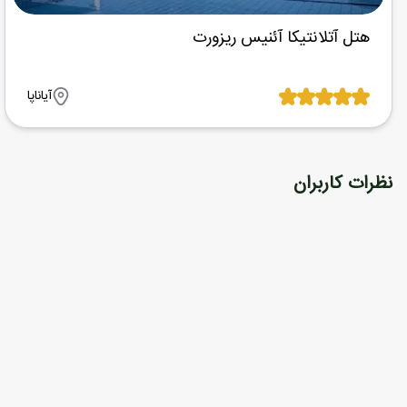
هتل آتلانتیکا آئنیس ریزورت
آیاناپا
نظرات کاربران