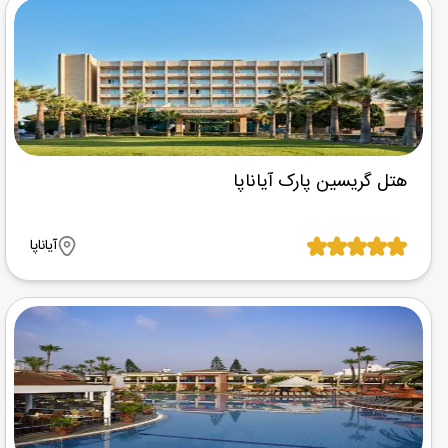
هتل گریسین پارک آیاناپا
آیاناپا