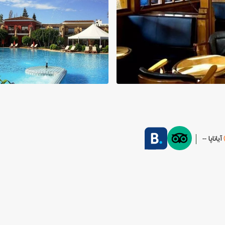
آیاناپا --