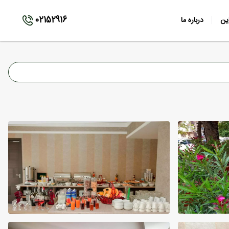
02152916
ین
درباره ما