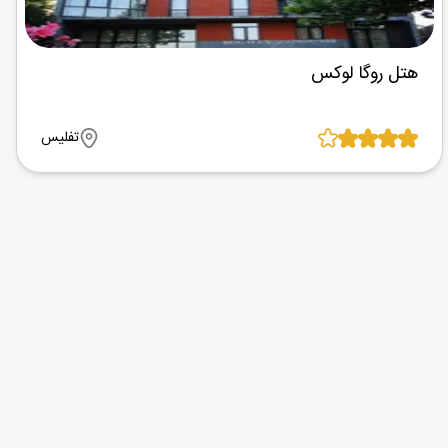
هتل روگا لوکس
تفلیس