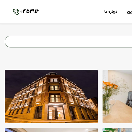
02152916
ین
درباره ما