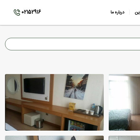
02152916
ین
درباره ما