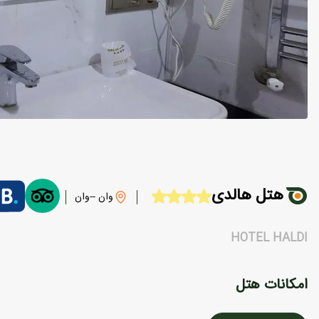
هتل هالدی
وان --وان
HOTEL HALDI
امکانات هتل