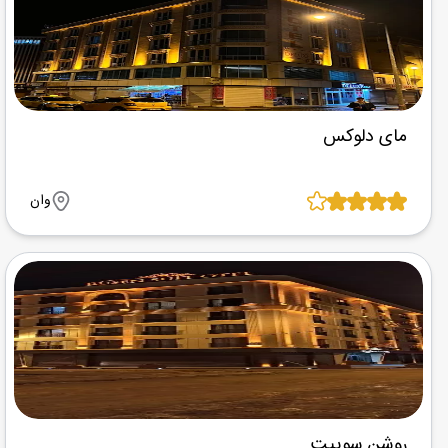
مای دلوکس
وان
روشن سوییت