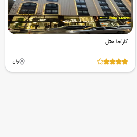
کاراجا هتل
وان