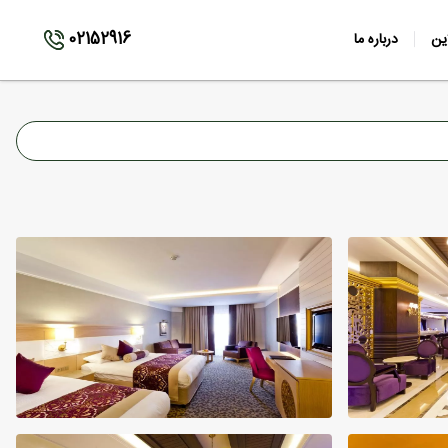
02152916
ین
درباره ما