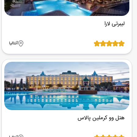
لیبرتی لارا
آنتالیا
هتل وو کرملین پالاس