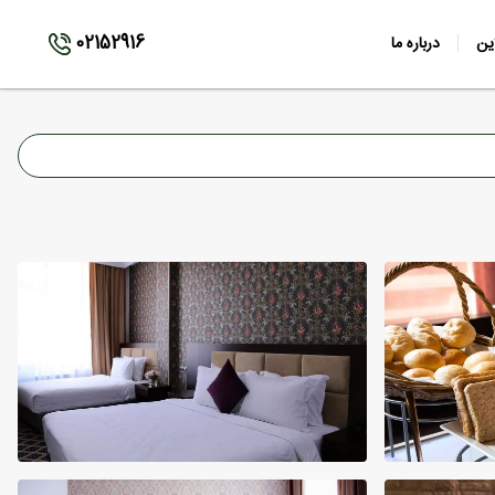
02152916
ین
درباره ما