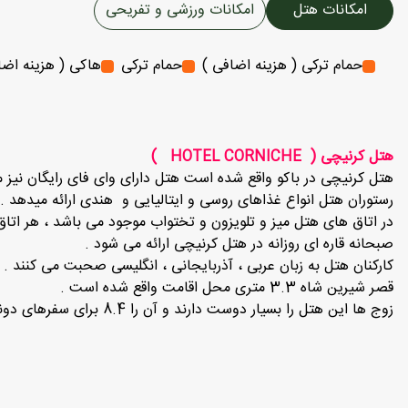
امکانات هتل
امکانات ورزشی و تفریحی
حمام ترکی ( هزینه اضافی )
حمام ترکی
هاکی ( هزینه اضا
هتل کرنیچی ( HOTEL CORNICHE )
هتل کرنیچی در باکو واقع شده است هتل دارای وای فای رایگان نیز می باشد و در فاصله ی 4.5 کیلومتری برج مینت قرار دارد و هم چنین د
رستوران هتل انواع غذاهای روسی و ایتالیایی و هندی ارائه میدهد .
در اتاق های هتل میز و تلویزون و تختواب موجود می باشد ، هر اتاق د
صبحانه قاره ای روزانه در هتل کرنیچی ارائه می شود .
کارکنان هتل به زبان عربی ، آذربایجانی ، انگلیسی صحبت می کنند .
قصر شیرین شاه 3.3 متری محل اقامت واقع شده است .
زوج ها این هتل را بسیار دوست دارند و آن را 8.4 برای سفرهای دونفره رتبه بندی کرده اند .