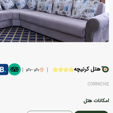
هتل کرنیچه
باکو --باکو
CORNICHE
امکانات هتل