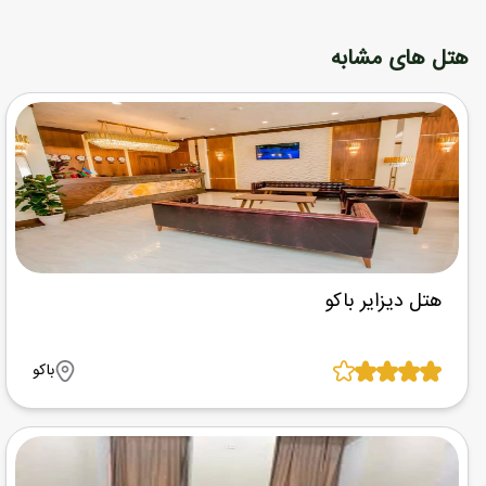
هتل های مشابه
هتل دیزایر باکو
باکو