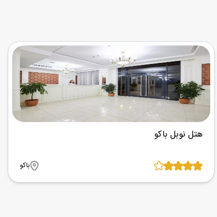
هتل نوبل باکو
باکو