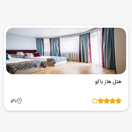
هتل هاز باکو
باکو