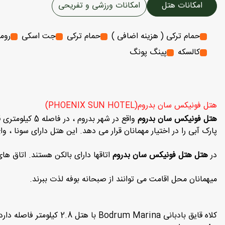
امکانات هتل
امکانات ورزشی و تفریحی
حمام ترکی ( هزینه اضافی )
حمام ترکی
جت اسکی
روما
کالسکه
پینگ پونگ
هتل فونیکس سان بدروم(PHOENIX SUN HOTEL)
هتل فونیکس سان بدروم
واقع در شهر بدروم ، در فاصله 5 کیلومتری قلعه بدروم ، اقامت با رستوران ، پارکینگ اختصاصی رایگان ، مرکز تناسب اندام و ساحل است.
پارک آبی را در اختیار مهمانان قرار می دهد.
این هتل دارای سونا ، و
در
هتل هتل فونیکس سان بدروم
اتاقها دارای بالکن هستند.
اتاق های
میهمانان محل اقامت می توانند از صبحانه بوفه لذت ببرند.
کلاه قایق بادبانی Bodrum Marina با هتل 2.8 کیلومتر فاصله دارد ، در حالی که باشگاه Halikarnas 5 کیلومتر با ملک فاصله دارد.