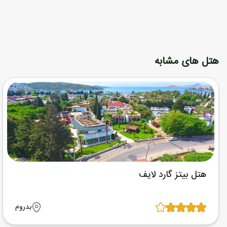
هتل های مشابه
هتل بیتز گارد لایف
بدروم