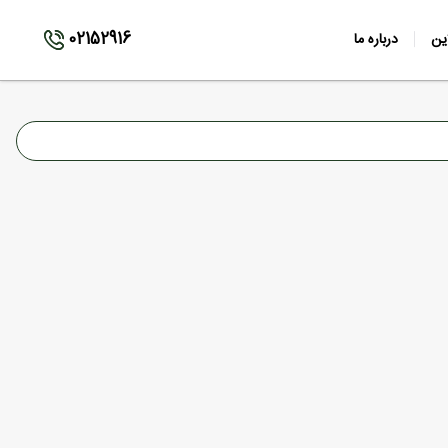
02152916
ین
درباره ما