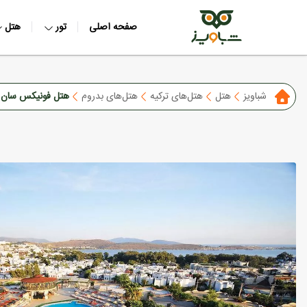
صفحه اصلی
تور
هتل
شباویز
هتل
هتل‌های ترکیه
هتل‌های بدروم
هتل فونیکس سان 