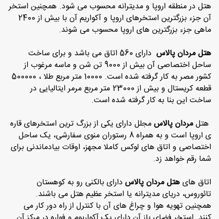
هتل در منطقه اروپا و مدیترانه محسوب می شود. همچنین استخر
آن جزء بزرگترین استخرهای اروپا و آکواریم آن با بیش از 2400
ماهی جزء بزرگترین های اروپا محسوب می شوند.
هتل مردان پالاس
دارای 560 اتاق می باشد و برای ساخت
ساحل اختصاصی آن بیش از 9000 تن شن و ماسه مرغوب از
کشور مصر به کار گرفته شده است. 10000 متر مربع طلا ، 500000
قطعه کریستال و بیش از 23000 متر مربع مرمر ایتالیایی در
ساخت این بنا به کار گرفته شده است.
هتل
مردان پالاس
مجلل دارای یکی از بزرگ ترین استخرهای قاره
ی اروپا است و به همراه 8 رستوران منوی سفارشی، یک ساحل
اختصاصی و اتاق های لوکس کاملا مجهز، اوقات بیادماندنی برای
شما رقم خواهد زد.
اتاق های
هتل مردان پالاس
دارای بالکنی رو به کوهستان
تائوروس، دریای مدیترانه یا استخر عظیم هتل می باشند.
همچنین تهویه هوا و چراغ های آن با کنترل از راه دور کار می
کنند. استخر فضای باز آن دارای یک آکواریوم و فواره در مرکز آن