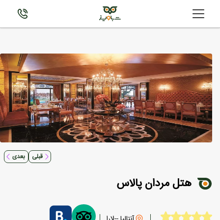
قبلی
بعدی
هتل مردان پالاس
آنتالیا --لارا