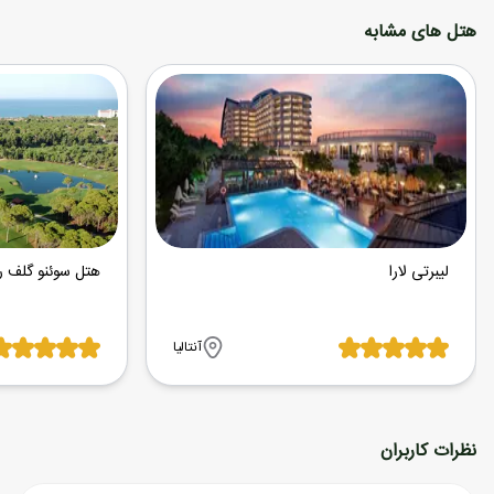
هتل های مشابه
لیبرتی لارا
هتل سوئنو گلف ر
آنتالیا
نظرات کاربران