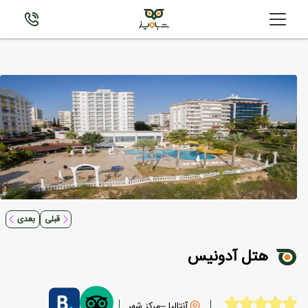
قبلی
بعدی
هتل آدونیس
آنتالیا --مرکز شهر