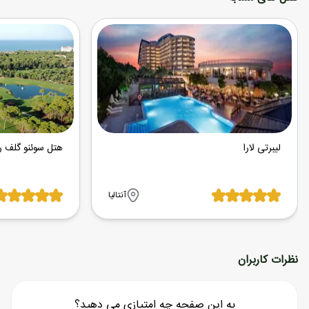
لیبرتی لارا
هتل سوئنو گلف ر
آنتالیا
نظرات کاربران
به این صفحه چه امتیازی می دهید؟