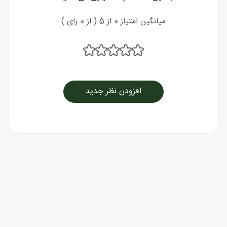
میانگین امتیاز 0 از 5 ( از 0 رای )
افزودن نظر جدید