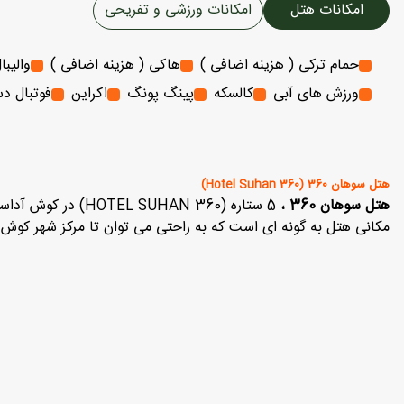
امکانات هتل
امکانات ورزشی و تفریحی
حمام ترکی ( هزینه اضافی )
هاکی ( هزینه اضافی )
والیبا
ورزش های آبی
کالسکه
پینگ پونگ
اکراین
فوتبال د
هتل سوهان 360 (Hotel Suhan 360)
هتل سوهان 360
مکانی هتل به گونه ای است که به راحتی می توان تا مرکز شهر کوش 