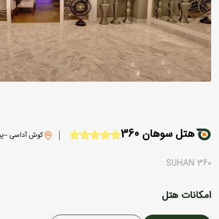
هتل سوهان 360
کوش آداسی --پیگ
SUHAN 360
امکانات هتل