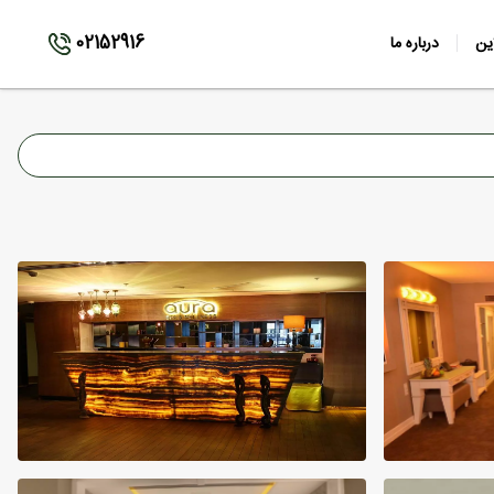
02152916
ین
درباره ما