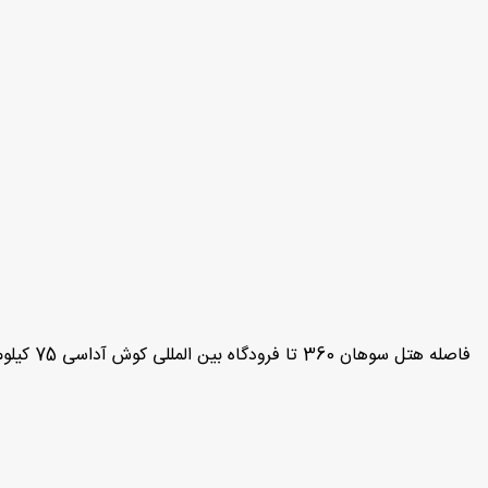
فاصله هتل سوهان 360 تا فرودگاه بین المللی کوش آداسی 75 کیلومتر می باشد .