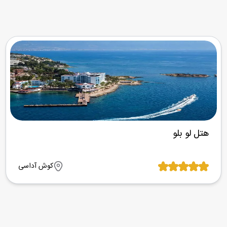
هتل لو بلو
کوش آداسی