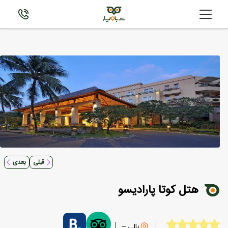
قبلی
بعدی
هتل کوتا پارادیسو
بالی --