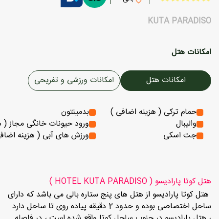
KUTA PARADISO
امکانات هتل
امکانات هتل
امکانات ورزشی و تفریحی
حمام ترکی ( هزینه اضافی )
بدمینتون
والیبال
ورود حیونات خانگی مجاز ( ه
جت اسکی
ورزش های آبی ( هزینه اضاف
هتل کوتا پارادیسو ( HOTEL KUTA PARADISO )
هتل کوتا پارادیسو از هتل های پنج ستاره بالی می باشد که دارای
ساحل اختصاصی بوده و حدود 2 دقیقه پیاده روی تا ساحل دارد
، هتل پارادیسو در جنوب ساحل کوتا واقع شده است ، در فاصله