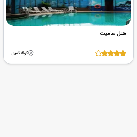
هتل سامیت
کوالالامپور