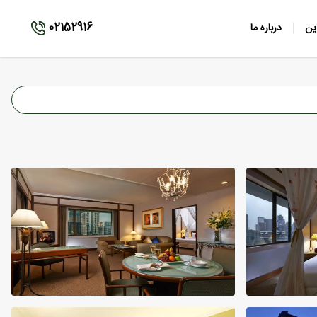
02152916
ین
درباره ما