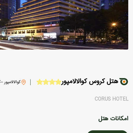
هتل کروس کوالالامپور
کوالالامپور --ک
CORUS HOTEL
امکانات هتل