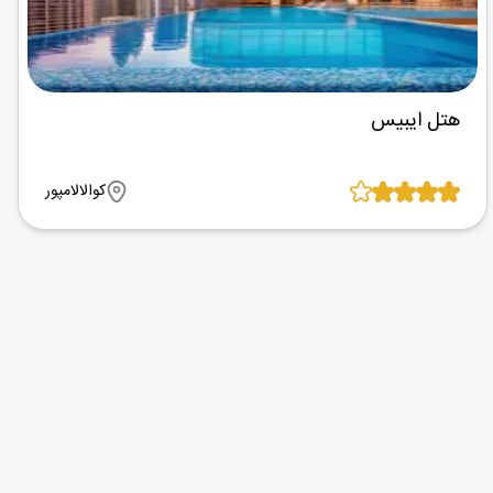
هتل ایبیس
کوالالامپور