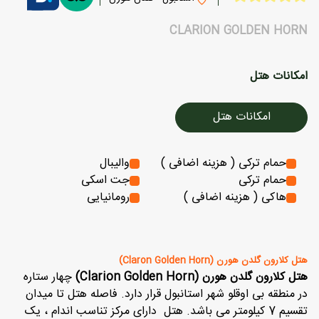
CLARION GOLDEN HORN
امکانات هتل
امکانات هتل
حمام ترکی ( هزینه اضافی )
والیبال
حمام ترکی
جت اسکی
هاکی ( هزینه اضافی )
رومانیایی
هتل کلارون گلدن هورن (Claron Golden Horn)
هتل کلارون گلدن هورن (Clarion Golden Horn)
چهار ستاره
در منطقه بی اوقلو شهر استانبول قرار دارد. فاصله هتل تا میدان
تقسیم 7 کیلومتر می باشد. هتل دارای مرکز تناسب اندام ، یک