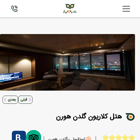
قبلی
بعدی
هتل کلاریون گلدن هورن
استانبول --گلدن هورن