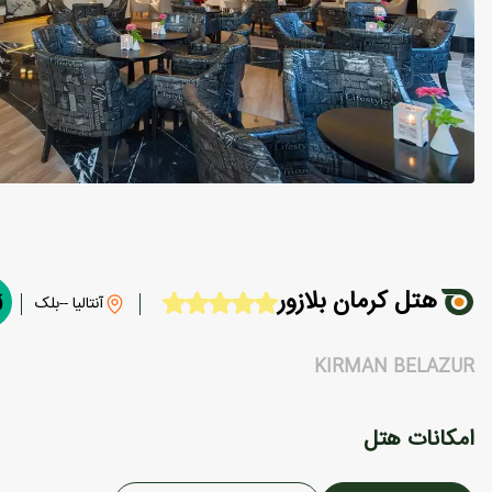
هتل کرمان بلازور
آنتالیا --بلک
KIRMAN BELAZUR
امکانات هتل