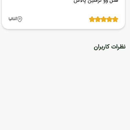
هتل وو کرملین پالاس
آنتالیا
نظرات کاربران