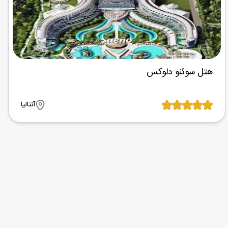
هتل سوئنو دلوکس
آنتالیا