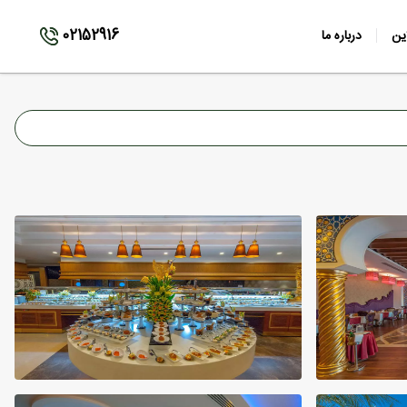
02152916
ین
درباره ما