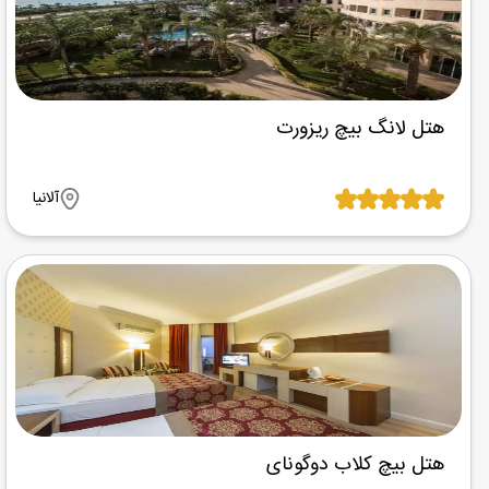
هتل لانگ بیچ ریزورت
آلانیا
هتل بیچ کلاب دوگونای