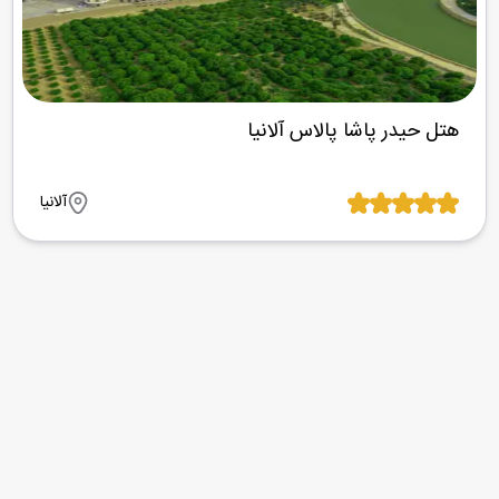
هتل حیدر پاشا پالاس آلانیا
آلانیا