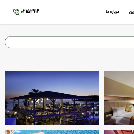
02152916
ین
درباره ما