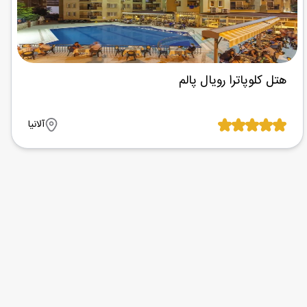
هتل کلوپاترا رویال پالم
آلانیا