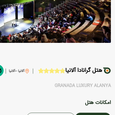
هتل گرانادا آلانیا
آلانیا --آلانیا
GRANADA LUXURY ALANYA
امکانات هتل