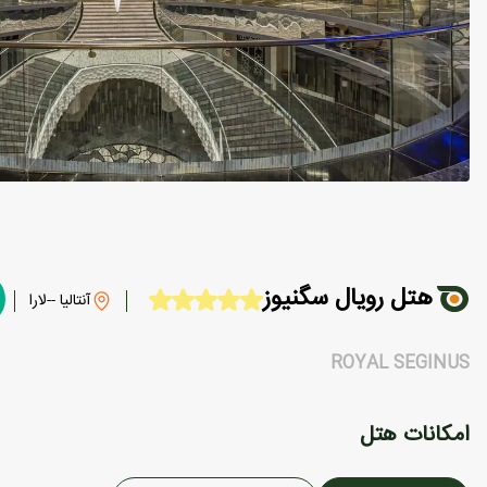
هتل رویال سگنیوز
آنتالیا --لارا
ROYAL SEGINUS
امکانات هتل