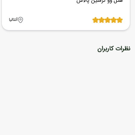
هتل وو کرملین پالاس
آنتالیا
نظرات کاربران