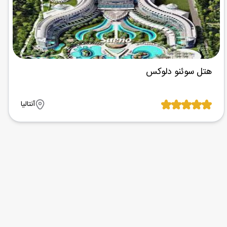
هتل سوئنو دلوکس
آنتالیا