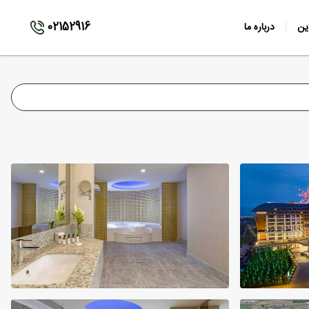
02152916
ین
درباره ما