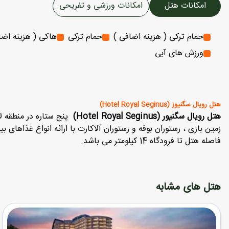
امکانات هتل
امکانات ورزشی و تفریحی
حمام ترکی ( هزینه اضافی )
حمام ترکی
هاکی ( هزینه اضا
ورزش های آبی
هتل رویال سگنیوز (Hotel Royal Seginus)
هتل رویال سگنیور (Hotel Royal Seginus)
پنج ستاره در منطقه ل
زمین بازی ، رستوران بوفه و رستوران آلاکارت با ارائه انواع غذاهای ب
فاصله هتل تا فرودگاه 14 کیلومتر می باشد.
هتل های مشابه