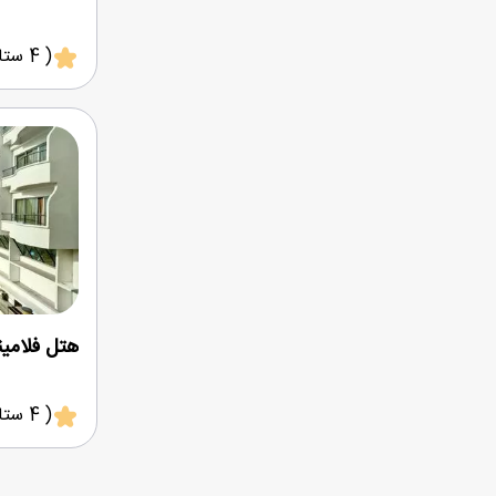
( 4 ستاره )
هتل فلامین
( 4 ستاره )