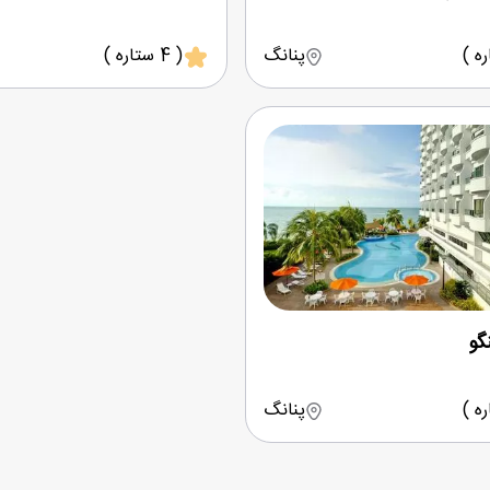
پنانگ
( 4 ستاره )
گو
پنانگ