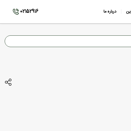
02152916
ین
درباره ما