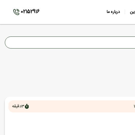
02152916
ین
درباره ما
3
دقیقه