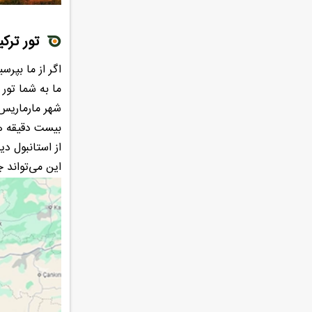
تور ترک
اگر از ما بپر
ما به شما تور
شهر مارماریس
بیست دقیقه هس
این می‌تواند چ