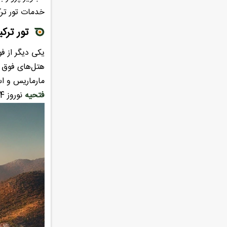
خدمات تور ترک
تور ترک
یکی دیگر از ف
مارماریس و استفاده از هتل‌های ۵ ستاره لوکس در شهر
فتحیه
نوروز 1404 را با بهترین قیمت و حدمات از شباویز بخرید. شباویز مجری مستقیم تور فتحیه و مارماریس نوروز 1404.