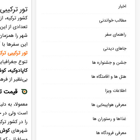
اخبار
تور ترکیبی 
کشور ترکیه، ا
مطالب خواندنی
تعدادی از این
راهنمای سفر
شهر را همزمان
این سفرها با 
جاهای دیدنی
تور ترکیبی ترک
تنوع جغرافیای
جشن و جشنواره ها
کاپادوکیه، کوش
هتل ها و اقامتگاه ها
بی‌نظیر از فره
قیمت تو
اطلاعات ویزا
معمولا، به دل
معرفی هواپیمایی ها
است ولی در خی
غذاها و رستوران ها
را در کشور ترک
شهرهای
کوش آ
معرفی فرودگاه ها
مسافرانی که ا