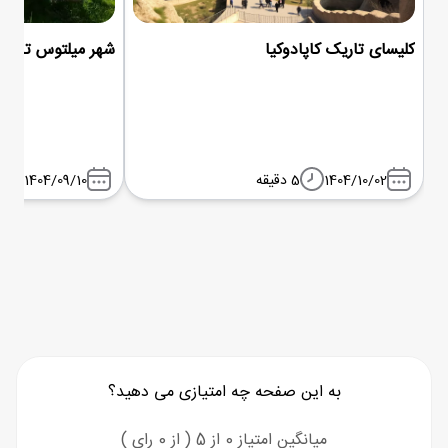
کلیسای تاریک کاپادوکیا
شهر میلتوس ترکیه
1404/10/02
5 دقیقه
1404/09/10
به این صفحه چه امتیازی می دهید؟
میانگین امتیاز 0 از 5 ( از 0 رای )