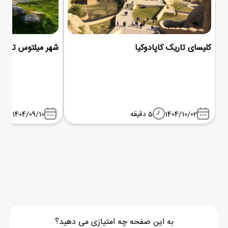
کلیسای تاریک کاپادوکیا
شهر میلتوس ترکیه
1404/10/02
5 دقیقه
1404/09/10
به این صفحه چه امتیازی می دهید؟