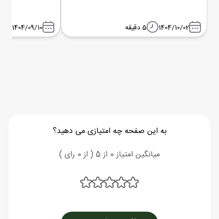
1404/10/02
5 دقیقه
1404/09/10
به این صفحه چه امتیازی می دهید؟
میانگین امتیاز 0 از 5 ( از 0 رای )