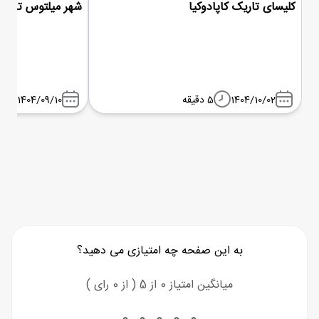
کلیسای تاریک کاپادوکیا
شهر میلتوس ترکیه
1404/10/02
5 دقیقه
1404/09/10
به این صفحه چه امتیازی می دهید؟
میانگین امتیاز 0 از 5 ( از 0 رای )