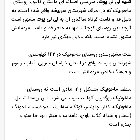
شبیه لی لی پوت
، سرزمین افسانه ای داستان گالیور، روستای
ماخونیک که در اطراف شهرستان سربیشه واقع شده است، به
دلیل قد و قامت کوتاه ساکنان آن به
لی لی پوت
مشهور است
گرچه این روستای کوچک، تنها به خاطر قد و قامت مردمانش
مشهور نشده است، بلکه دلایل دیگری نیز دارد.
علت مشهورشدن روستای ماخونیک در 142 کیلومتری
شهرستان بیرجند واقع در استان خراسان جنوبی آداب، رسوم
و فرهنگ خاص مردمانش است.
منطقه
ماخونیک
متشکل از ۱۲ آبادی است که روستای
ماخونیک
بزرگترین آنها محسوب می ‌شود. این روستا شامل
ماخونیک
، کفاز، چاپنسر، توتک، سفال‌بند، سولابست، لجونگ
(سفلی و علیا)، کلاته بلوچ، دامدامه و میش نو، خارستو و
جلارو است.