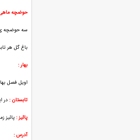
حوضچه ماهی 
سه حوضچه ی ر
باغ گل هر تابس
بهار :
اویل فصل بهار
تابستان :
در ا
پائیز :
پائیز ز
آدرس :