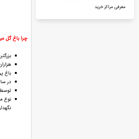
معرفی مراکز خرید
چرا باغ گل می
بزرگت
هزاران
باغ پ
در سال 2013 همزمان با 14 فوریه شروع به ساخت این باغ کردند و نهایت در سال 2016 این با
توسط ش
نوع مع
نگهدار