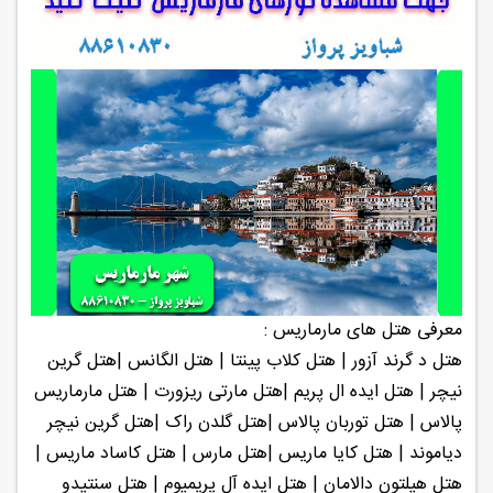
معرفی هتل های مارماریس :
هتل د گرند آزور | هتل کلاب پینتا | هتل الگانس |هتل گرین
نیچر | هتل ایده ال پریم |هتل مارتی ریزورت | هتل مارماریس
پالاس | هتل توربان پالاس |هتل گلدن راک |هتل گرین نیچر
دیاموند | هتل کایا ماریس |هتل مارس | هتل کاساد ماریس |
هتل هیلتون دالامان | هتل ایده آل پریمیوم | هتل سنتیدو