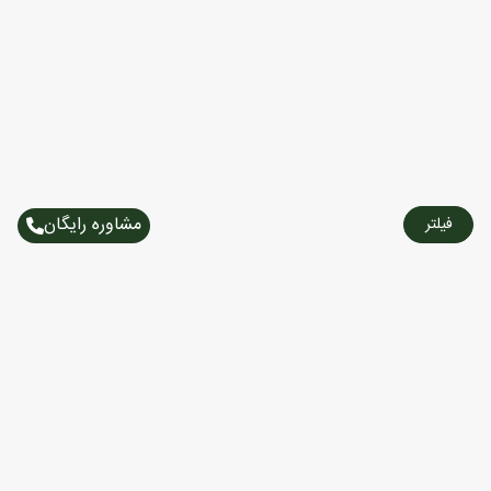
مشاوره رایگان
فیلتر
تورهای پرطرفدار
تور ویتنام
تور دبی
تور آفریقای جنوبی
تور ارمنستان